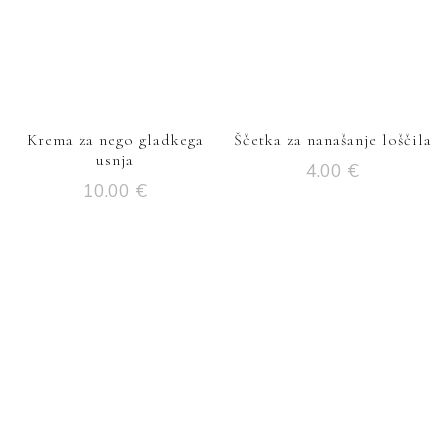
Krema za nego gladkega
Ščetka za nanašanje loščila
usnja
4.00
€
10.00
€