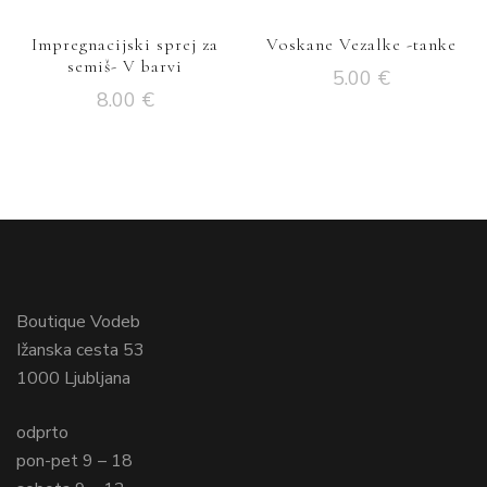
Impregnacijski sprej za
Voskane Vezalke -tanke
semiš- V barvi
5.00
€
8.00
€
Boutique Vodeb
Ižanska cesta 53
1000 Ljubljana
odprto
pon-pet 9 – 18