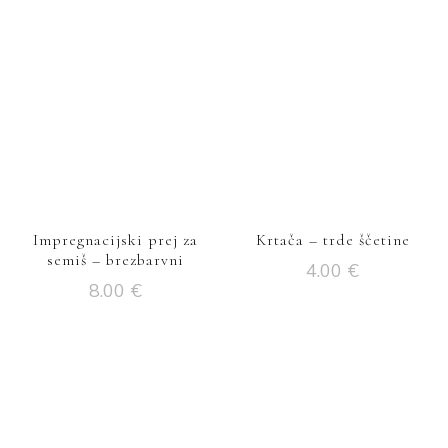
Impregnacijski prej za
Krtača – trde ščetine
semiš – brezbarvni
4.00
€
8.00
€