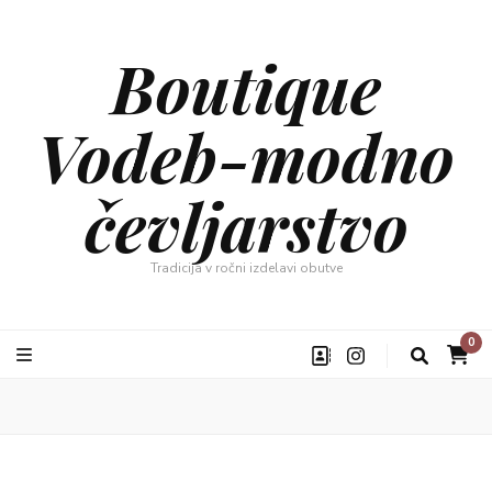
Boutique
Vodeb-modno
čevljarstvo
Tradicija v ročni izdelavi obutve
0