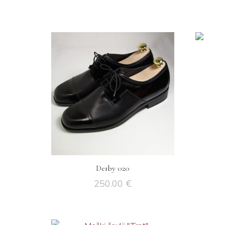
Derby 020
250.00
€