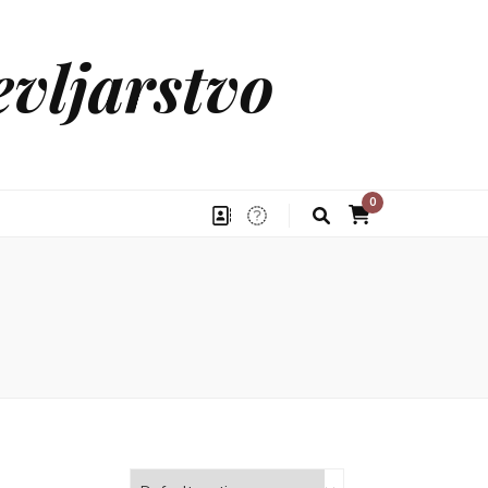
vljarstvo
0