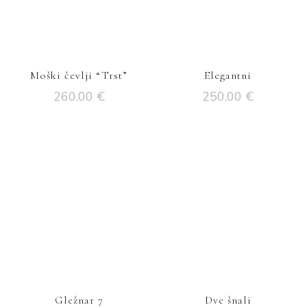
Moški čevlji “Trst”
Elegantni
260.00
€
250.00
€
Gležnar 7
Dve šnali