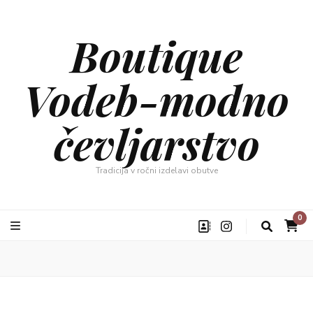
Boutique
Vodeb-modno
čevljarstvo
Tradicija v ročni izdelavi obutve
0