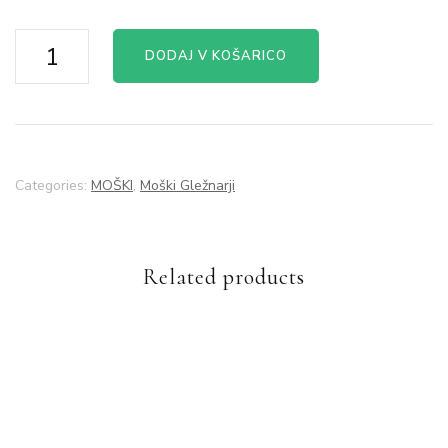
Gležnar
DODAJ V KOŠARICO
9
quantity
Categories:
MOŠKI
,
Moški Gležnarji
Related products