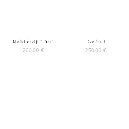
Moški čevlji “Trst”
Dve šnali
260.00
€
250.00
€