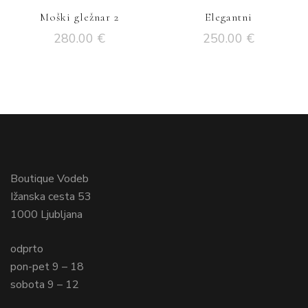
Moški gležnar 2
Elegantni
280.00
€
250.00
€
Boutique Vodeb
Ižanska cesta 53
1000 Ljubljana
odprto
pon-pet 9 – 18
sobota 9 – 12