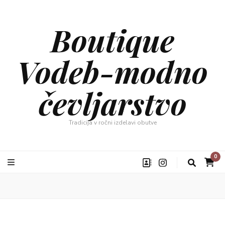
Boutique
Vodeb-modno
čevljarstvo
Tradicija v ročni izdelavi obutve
0