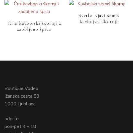
Svetlo Rjavi semiš
kavbojski škornji
Črni kavbojski škornji z
zaobljeno špico
Boutique Vodeb
Ižanska cesta 53
1000 Ljubljana
odprto
pon-pet 9 – 18